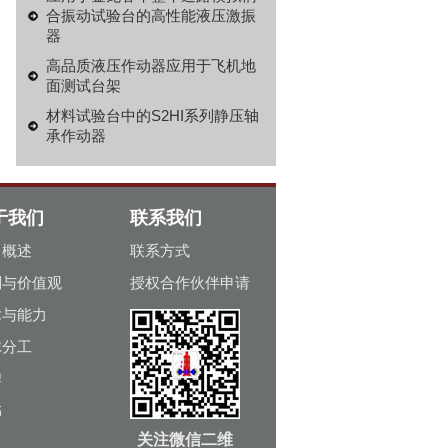
合振动试验台的高性能液压激振
器
高品质液压作动器应用于飞机地
面测试台架
材料试验台中的S2HI系列静压轴
承作动器
于我们
联系我们
司概述
联系方式
则与价值观
授权合作伙伴申请
术与能力
球分工
牌
书
关注微信二维
史