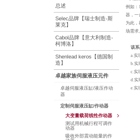
总述
例如：
器，一
Selec品牌【瑞士制造-斯
为此，
莱克】
场需求
Cabol品牌【意大利制造-
柯博洛】
该系
a.实
Shenlead keros【德国制
造】
b.实
c.
实
卓越家族伺服液压元件
d.
实
卓越伺服液压缸/液压作动
e.
实
器
定制伺服液压缸/作动器
大变量载荷线性作动器
测试用机械行程可调作
动器
吸收外部震动能量的作